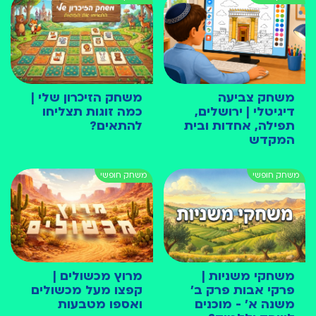
משחק צביעה
משחק הזיכרון שלי |
דיגיטלי | ירושלים,
כמה זוגות תצליחו
תפילה, אחדות ובית
להתאים?
המקדש
משחקי משניות |
מרוץ מכשולים |
פרקי אבות פרק ב׳
קפצו מעל מכשולים
משנה א׳ - מוכנים
ואספו מטבעות