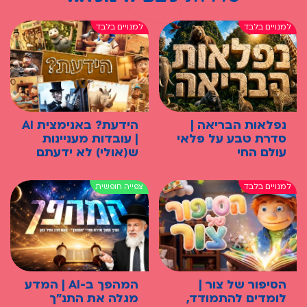
נפלאות הבריאה |
הידעת? באנימצית AI
סדרת טבע על פלאי
| עובדות מעניינות
עולם החי
ש(אולי) לא ידעתם
הסיפור של צור |
המהפך ב-AI | המדע
לומדים להתמודד,
מגלה את התנ"ך