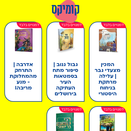
קומיקס
המכין
גבול גנוב |
אדרבה |
מצעדי גבר
סיפור מתח
התרחק
| עלילה
בסמטאות
מהמחלוקת
מרתקת
העיר
- מנע
בניחוח
העתיקה
מריבה!
היסטורי
בירושלים