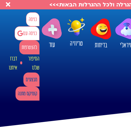
להגרלה ולכל ההגרלות הבאות>>>
כניסה
כניסה עם
טריוויה
עוד
יראלי
בדיחות
להצטרפות
הסיפור
דברו
שלנו
איתנו
מבצעים
קומיקס מתנה