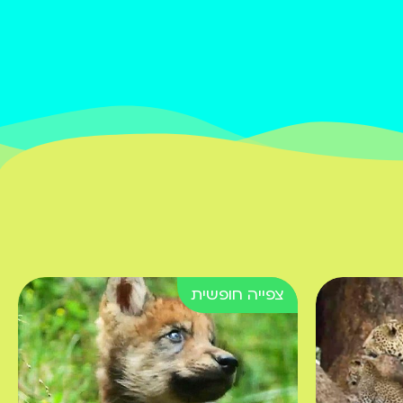
בוירוס מיסתורי, והאם
איסמעיל יצליח להיחלץ
מהתסבוכת אליה נכנס?
פרק 10 - מבצע בלבנון
צה"ל יוצא לפעולה
צבאית מסוכנת בלבנון -
האם הפעולה תצליח?
ובינתיים במחנה יהודה, מי
נבחר לראשות השוק?
וגם: עצרת תפילה ענקית
בכותל. צפו
פרק 11 - איסמעיל חוזר
לשוק