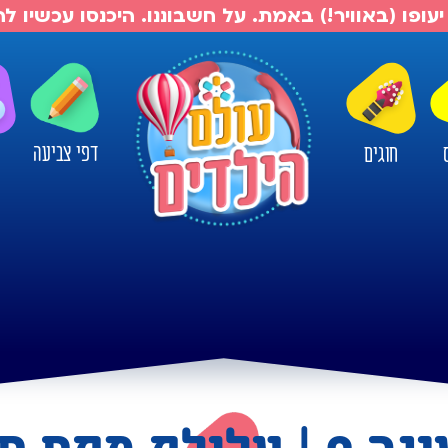
יעופו (באוויר!) באמת. על חשבוננו. היכנסו עכשיו 
דפי צביעה
חוגים
ו