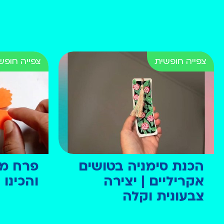
הכנת סימניה בטושים
פרח מני
אקריליים | יצירה
והכינו
צבעונית וקלה