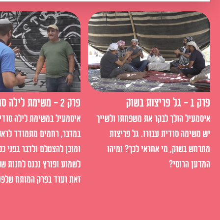
פרק 1 - גל פריצות בשוק
פרק 2 - משימת לילה סודית
איסמעיל הולך לבקר את משפחתו ולשייך
איסמעיל במשימת לילה סודי
יש משימה סודית עבורו. גל פריצות
במדבר, רחמים מתמודד לראש
מתרחש בשוק, מי אחראי לכך? ומיהו
ומוכן להצטלם ולדבר בפני כל
המדען הרוסי?
לשמוע ופורץ נכנס לחנות של 
זאת ועוד בפרק המותח שלפני