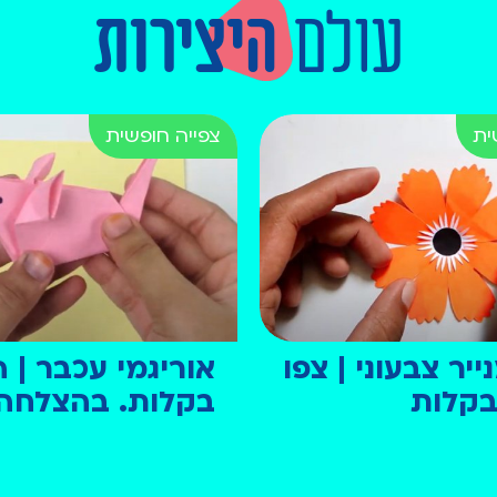
עולם
היצירות
יר צבעוני | צפו
אוריגמי עכבר | ה
 בקלות
בקלות. בהצלחה