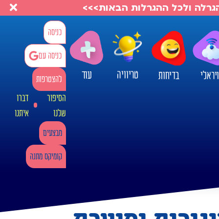
להגרלה ולכל ההגרלות הבאות>>>
כניסה
כניסה עם
טריוויה
עוד
יראלי
בדיחות
להצטרפות
הסיפור
דברו
שלנו
איתנו
מבצעים
קומיקס מתנה