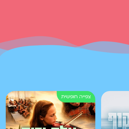
מתחילים לחשוד. פרק
מותח ומלא אקשן. צפו
פרק 5 - רחמים באולפן
החדשות
רחמים ומירו שבורים
מהחטיפה והרב שמואל
מנסה לעודד אותם.
כוחות הביטחון פועלים
לשחרר את החטופים
אבל לחמאס יש תוכניות
אחרות עבורם. וגם: מה
קורה כשרחמים מגיע
לאולפן החדשות?