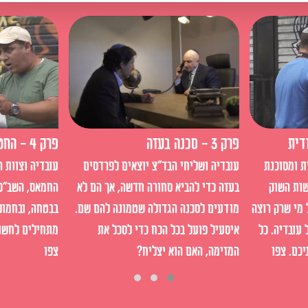
פרק 3 - סכנה בעזה
פרק 4 - החטיפה
ת ומסוכנת
עובדיה ושליחי הבד"צ יוצאים לפרדסים
עובדיה וצוות 
ות השוק
בעזה כדי להביא סחורה חדשה, אך הם לא
החמאס, השב"כ 
 מי שרק רוצה
מודעים לסכנה הגדולה שטמונה להם שם.
בבטחה, ובחמול
עובדיה. כל
איסעיל פועל בכל הכח כדי לסכל את
מתחילים לחשוד
כם. צפו
המזימה, האם הוא יצליח?
צפו