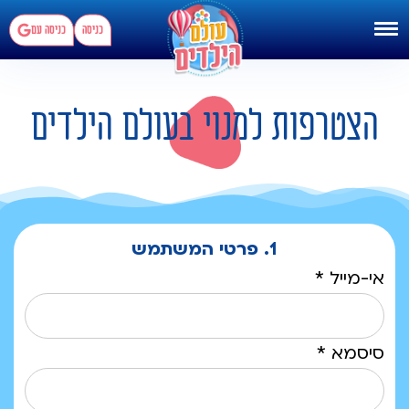
כניסה
כניסה עם
הצטרפות למנוי בעולם הילדים
1. פרטי המשתמש
אי-מייל *
סיסמא *