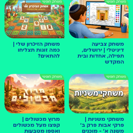
משחק צביעה
משחק הזיכרון שלי |
דיגיטלי | ירושלים,
כמה זוגות תצליחו
תפילה, אחדות ובית
להתאים?
המקדש
משחקי משניות |
מרוץ מכשולים |
פרקי אבות פרק ב׳
קפצו מעל מכשולים
משנה א׳ - מוכנים
ואספו מטבעות