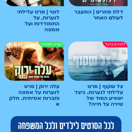
דלת סתרים | המעבר
לוטי | סרט עלילתי
לעולם האחר
לנערות, על
התמודדות ועל
אמונה
צל שקוף | סרט
עלה ירוק | סרט
עלילתי לנערות. כיצד
לנערות על אמונה
ישפיע הסוד של
וחברות אמיתית. חלק
שירה על חייה?
א
לכל הסרטים לילדים ולכל המשפחה