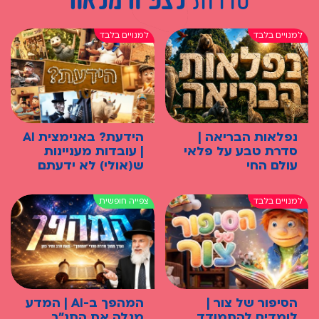
נפלאות הבריאה |
הידעת? באנימצית AI
סדרת טבע על פלאי
| עובדות מעניינות
עולם החי
ש(אולי) לא ידעתם
הסיפור של צור |
המהפך ב-AI | המדע
לומדים להתמודד,
מגלה את התנ"ך