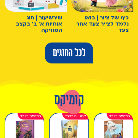
כיף של ציור | בואו
שירשיעור | חוג
נלמד לצייר צעד אחר
אותיות א' ב' בקצב
צעד
המוזיקה
לכל החוגים
קומיקס