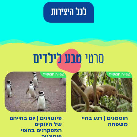
לכל היצירות
סרטי
טבע לילדים
חוטמנים | רגע בחיי
פינגווינים | יום בחייהם
משפחה
של היונקים
המסקרנים בחופי
פוטוגניה