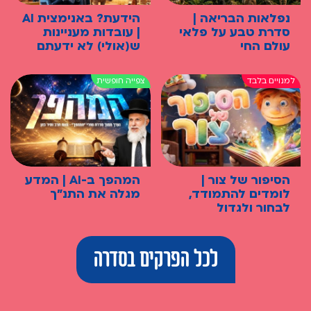
נפלאות הבריאה |
הידעת? באנימצית AI
סדרת טבע על פלאי
| עובדות מעניינות
עולם החי
ש(אולי) לא ידעתם
הסיפור של צור |
המהפך ב-AI | המדע
לומדים להתמודד,
מגלה את התנ"ך
לבחור ולגדול
לכל הפרקים בסדרה