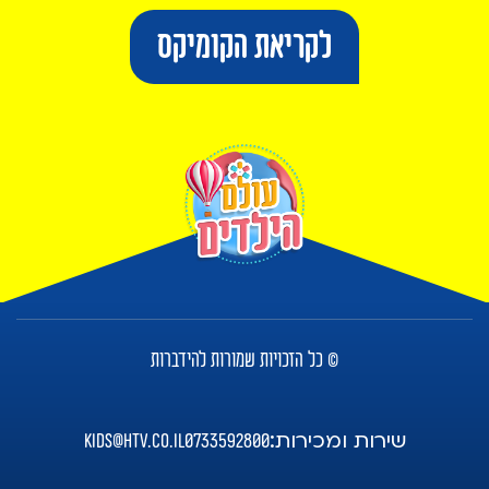
לקריאת הקומיקס
© כל הזכויות שמורות להידברות
שירות ומכירות:
kids@htv.co.il
0733592800