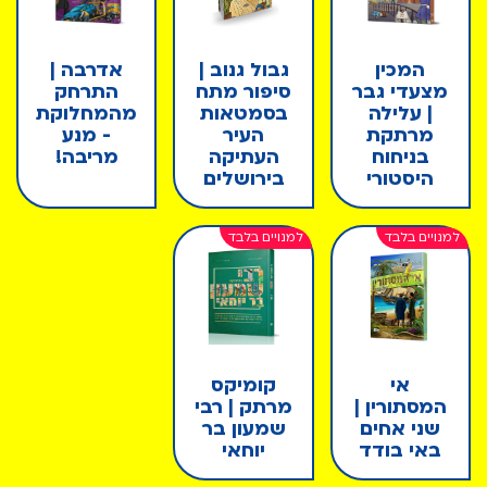
המכין
גבול גנוב |
אדרבה |
מצעדי גבר
סיפור מתח
התרחק
| עלילה
בסמטאות
מהמחלוקת
מרתקת
העיר
- מנע
בניחוח
העתיקה
מריבה!
היסטורי
בירושלים
אי
קומיקס
המסתורין |
מרתק | רבי
שני אחים
שמעון בר
באי בודד
יוחאי