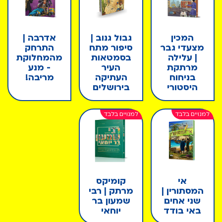
המכין
גבול גנוב |
אדרבה |
מצעדי גבר
סיפור מתח
התרחק
| עלילה
בסמטאות
מהמחלוקת
מרתקת
העיר
- מנע
בניחוח
העתיקה
מריבה!
היסטורי
בירושלים
אי
קומיקס
המסתורין |
מרתק | רבי
שני אחים
שמעון בר
באי בודד
יוחאי