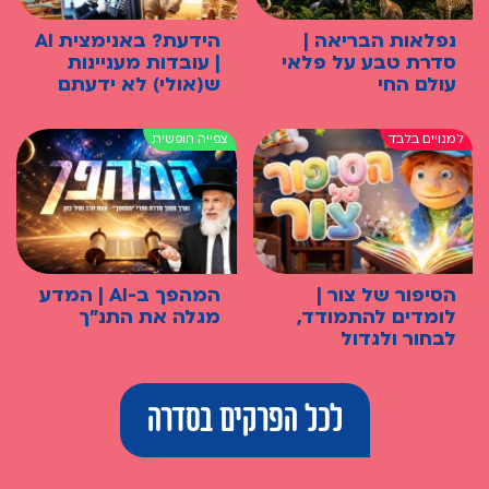
נפלאות הבריאה |
הידעת? באנימצית AI
סדרת טבע על פלאי
| עובדות מעניינות
עולם החי
ש(אולי) לא ידעתם
הסיפור של צור |
המהפך ב-AI | המדע
לומדים להתמודד,
מגלה את התנ"ך
לבחור ולגדול
לכל הפרקים בסדרה