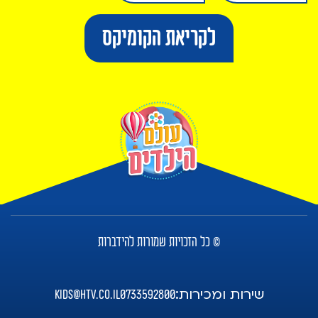
לקריאת הקומיקס
© כל הזכויות שמורות להידברות
שירות ומכירות:
kids@htv.co.il
0733592800