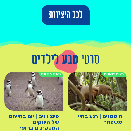
לכל היצירות
סרטי
טבע לילדים
חוטמנים | רגע בחיי
פינגווינים | יום בחייהם
משפחה
של היונקים
המסקרנים בחופי