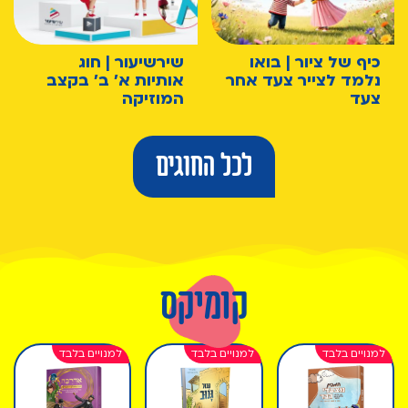
כיף של ציור | בואו
שירשיעור | חוג
נלמד לצייר צעד אחר
אותיות א' ב' בקצב
צעד
המוזיקה
לכל החוגים
קומיקס