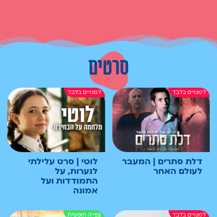
סרטים
דלת סתרים | המעבר
לוטי | סרט עלילתי
לעולם האחר
לנערות, על
התמודדות ועל
אמונה