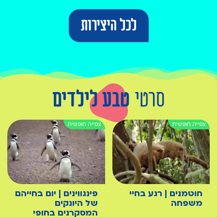
לכל היצירות
סרטי
טבע לילדים
חוטמנים | רגע בחיי
פינגווינים | יום בחייהם
משפחה
של היונקים
המסקרנים בחופי