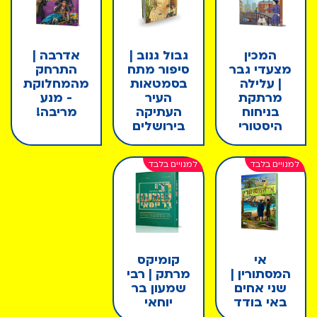
המכין
גבול גנוב |
אדרבה |
מצעדי גבר
סיפור מתח
התרחק
| עלילה
בסמטאות
מהמחלוקת
מרתקת
העיר
- מנע
בניחוח
העתיקה
מריבה!
היסטורי
בירושלים
אי
קומיקס
המסתורין |
מרתק | רבי
שני אחים
שמעון בר
באי בודד
יוחאי