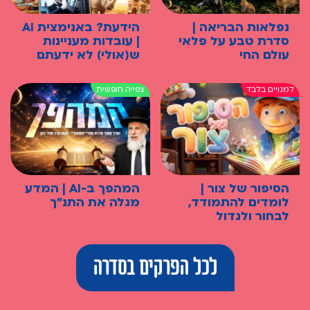
נפלאות הבריאה |
הידעת? באנימצית AI
סדרת טבע על פלאי
| עובדות מעניינות
עולם החי
ש(אולי) לא ידעתם
הסיפור של צור |
המהפך ב-AI | המדע
לומדים להתמודד,
מגלה את התנ"ך
לבחור ולגדול
לכל הפרקים בסדרה