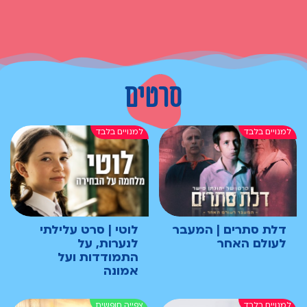
סרטים
דלת סתרים | המעבר
לוטי | סרט עלילתי
לעולם האחר
לנערות, על
התמודדות ועל
אמונה