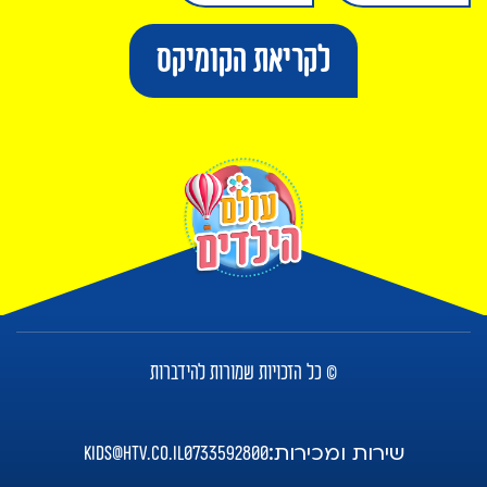
לקריאת הקומיקס
© כל הזכויות שמורות להידברות
שירות ומכירות:
kids@htv.co.il
0733592800