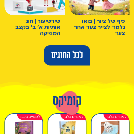
כיף של ציור | בואו
שירשיעור | חוג
נלמד לצייר צעד אחר
אותיות א' ב' בקצב
צעד
המוזיקה
לכל החוגים
קומיקס