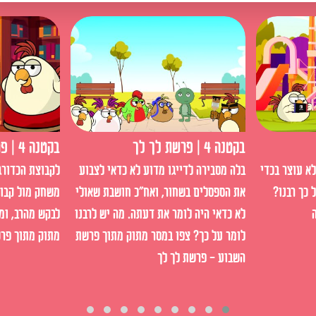
בקטנה 4 | פרשת לך לך
בקטנה 4 | פרשת וירא
א עוצר בכדי
בלה מסבירה לדייגו מדוע לא כדאי לצבוע
לקבוצת הכדורג
 כך רבנו?
את הספסלים בשחור, ואח"כ חושבת שאולי
משחק מול קבוצ
לא כדאי היה לומר את דעתה. מה יש לרבנו
לבקש מהרב, ומ
לומר על כך? צפו במסר מתוק מתוך פרשת
מתוק מתוך פרש
השבוע - פרשת לך לך