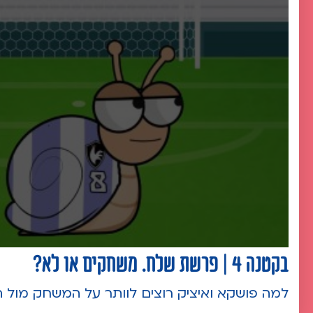
בקטנה 4 | פרשת שלח. משחקים או לא?
למה פושקא ואיציק רוצים לוותר על המשחק מול ה