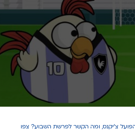
פועל צ'יקנס, ומה הקשר לפרשת השבוע? צפו