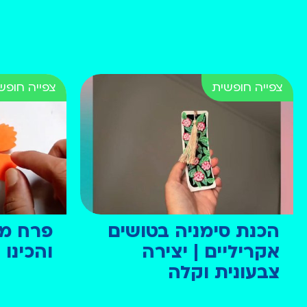
הכנת סימניה בטושים
פרח מני
אקריליים | יצירה
והכינו
צבעונית וקלה