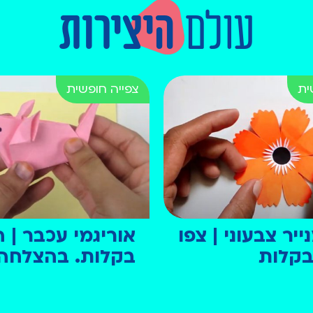
עולם
היצירות
יר צבעוני | צפו
אוריגמי עכבר | ה
 בקלות
בקלות. בהצלחה