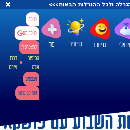
להגרלה ולכל ההגרלות הבאות>>>
כניסה
כניסה עם
טריוויה
עוד
יראלי
בדיחות
להצטרפות
הסיפור
דברו
שלנו
איתנו
מבצעים
קומיקס מתנה
רשת השבוע עם פושקא