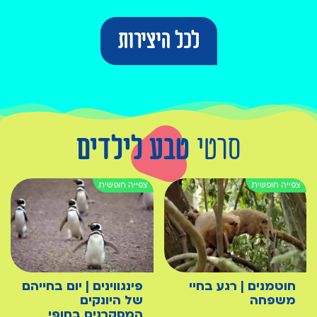
לכל היצירות
סרטי
טבע לילדים
חוטמנים | רגע בחיי
פינגווינים | יום בחייהם
משפחה
של היונקים
המסקרנים בחופי