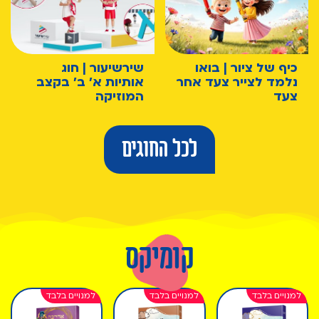
כיף של ציור | בואו
שירשיעור | חוג
נלמד לצייר צעד אחר
אותיות א' ב' בקצב
צעד
המוזיקה
לכל החוגים
קומיקס