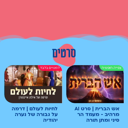
סרטים
אש הברית | סרט AI
לחיות לעולם | דרמה
מרהיב - מעמד הר
על גבורה של נערה
סיני ומתן תורה
יהודיה