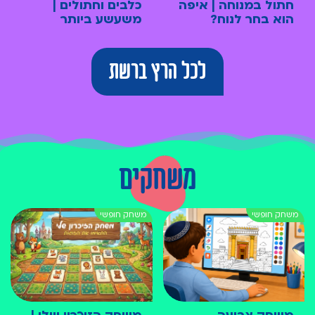
חתול במנוחה | איפה
כלבים וחתולים |
הוא בחר לנוח?
משעשע ביותר
לכל הרץ ברשת
משחקים