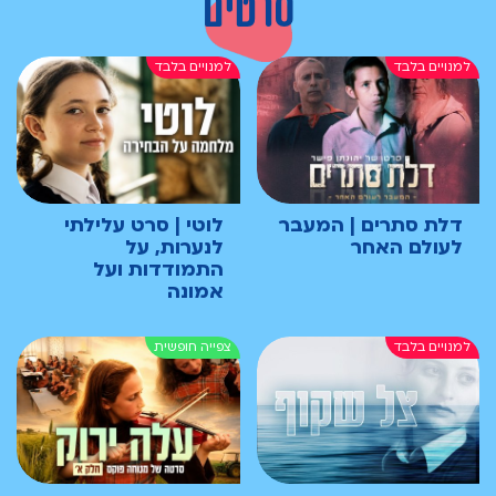
סרטים
דלת סתרים | המעבר
לוטי | סרט עלילתי
לעולם האחר
לנערות, על
התמודדות ועל
אמונה