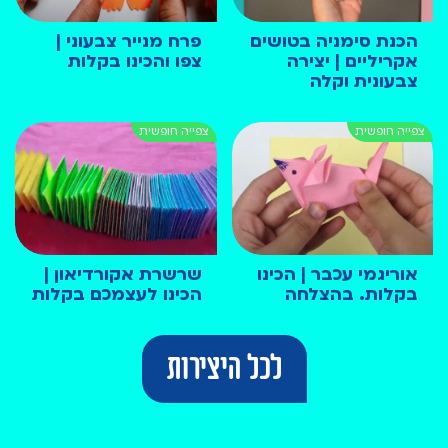
הכנת סימניה בטושים
פרח מנייר צבעוני |
אקריליים | יצירה
צפו והכינו בקלות
צבעונית וקלה
אוריגמי עכבר | הכינו
שרשרת אקורדיאון |
בקלות. בהצלחה
הכינו לעצמכם בקלות
לכל היצירות