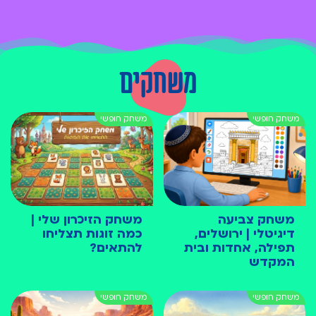
משחקים
משחק צביעה
משחק הזיכרון שלי |
דיגיטלי | ירושלים,
כמה זוגות תצליחו
תפילה, אחדות ובית
להתאים?
המקדש