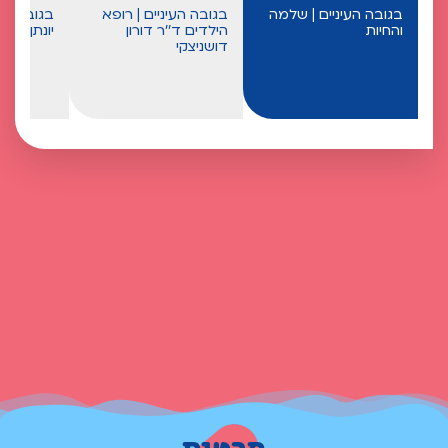
בגובה העיניים | שלמה
בגובה העיניים | רופא
בגובה העי
והחיות
הילדים ד''ר דורון
יונתן, סו
דושניצקי