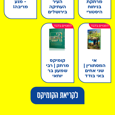
מרתקת
העיר
- מנע
בניחוח
העתיקה
מריבה!
היסטורי
בירושלים
אי
קומיקס
המסתורין |
מרתק | רבי
שני אחים
שמעון בר
באי בודד
יוחאי
לקריאת הקומיקס