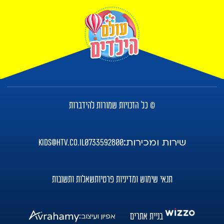
© כל הזכויות שמורות להידברות
שירות ומכירות:
kids@htv.co.il
0733592800
תנאי שימוש ומדיניות פרטיות
שאלות ותשובות
בניית אתרים
אפיון ועיצוב: