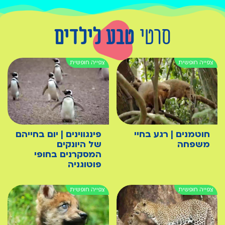
סרטי
טבע לילדים
חוטמנים | רגע בחיי
פינגווינים | יום בחייהם
משפחה
של היונקים
המסקרנים בחופי
פוטוגניה