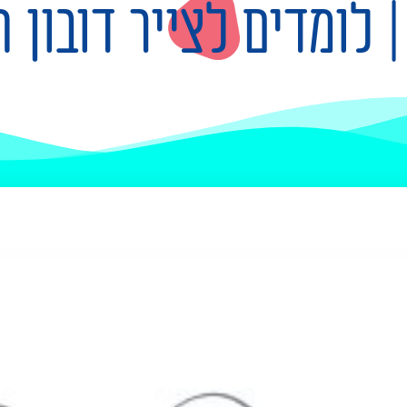
| לומדים לצייר דובון 