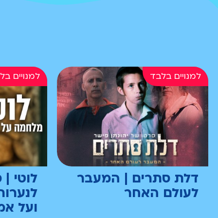
דלת סתרים | המעבר
לוטי | 
לעולם האחר
לנערות
ועל אמ