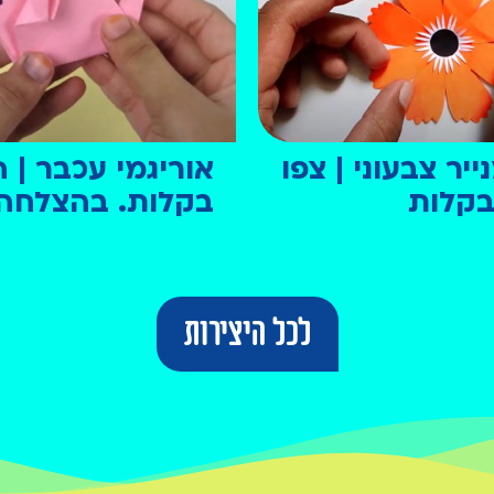
יר צבעוני | צפו
אוריגמי עכבר | ה
 בקלות
בקלות. בהצלחה
לכל היצירות