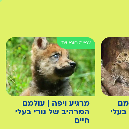
למם
מרגיע ויפה | עולמם
בעלי
המרהיב של גורי בעלי
חיים