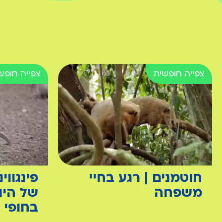
חוטמנים | רגע בחיי
פינגווי
משפחה
של היו
בחופי פ