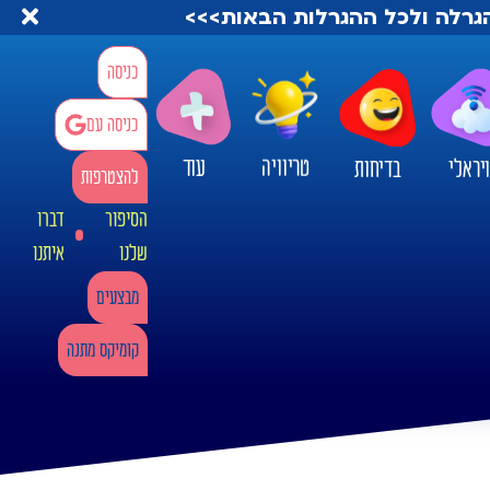
להגרלה ולכל ההגרלות הבאות>>>
כניסה
כניסה עם
טריוויה
עוד
יראלי
בדיחות
להצטרפות
הסיפור
דברו
שלנו
איתנו
מבצעים
קומיקס מתנה