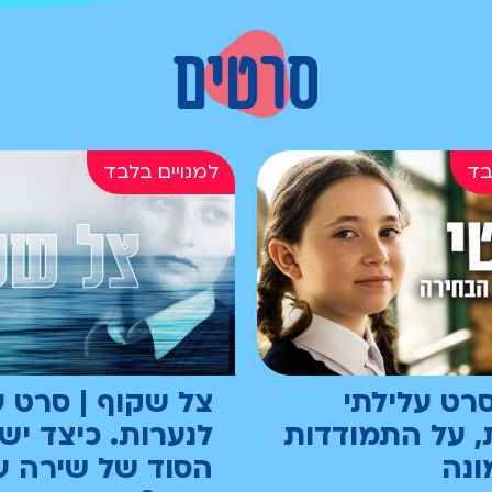
סרטים
סרט עלילתי
צל שקוף | סרט ע
, על התמודדות
לנערות. כיצד יש
ונה
הסוד של שירה ע