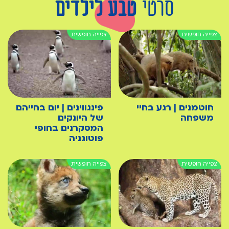
סרטי
טבע לילדים
חוטמנים | רגע בחיי
פינגווינים | יום בחייהם
משפחה
של היונקים
המסקרנים בחופי
פוטוגניה