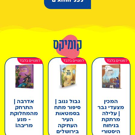
קומיקס
המכין
גבול גנוב |
אדרבה |
מצעדי גבר
סיפור מתח
התרחק
| עלילה
בסמטאות
מהמחלוקת
מרתקת
העיר
- מנע
בניחוח
העתיקה
מריבה!
היסטורי
בירושלים