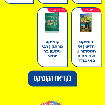
קומיקס
קומיקס
חדש | אי
מרתק | רבי
המסתורין.
שמעון בר
שני אחים
יוחאי
באי בודד
לקריאת הקומיקס