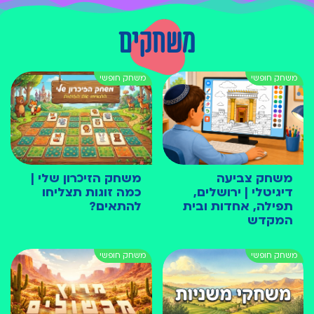
משחקים
משחק צביעה
משחק הזיכרון שלי |
דיגיטלי | ירושלים,
כמה זוגות תצליחו
תפילה, אחדות ובית
להתאים?
המקדש