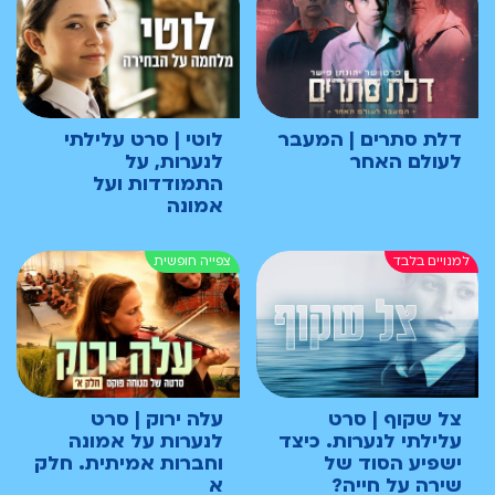
דלת סתרים | המעבר
לוטי | סרט עלילתי
לעולם האחר
לנערות, על
התמודדות ועל
אמונה
צל שקוף | סרט
עלה ירוק | סרט
עלילתי לנערות. כיצד
לנערות על אמונה
ישפיע הסוד של
וחברות אמיתית. חלק
שירה על חייה?
א