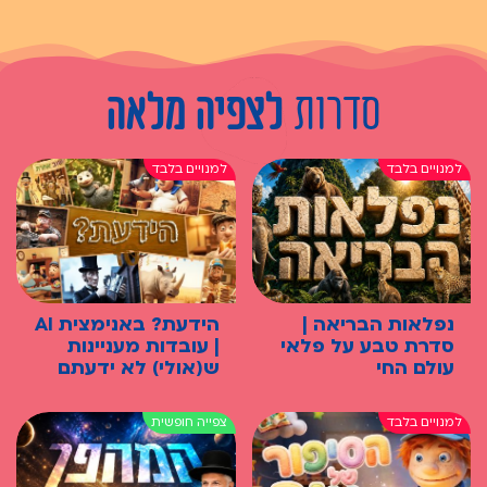
סדרות
לצפיה מלאה
נפלאות הבריאה |
הידעת? באנימצית AI
סדרת טבע על פלאי
| עובדות מעניינות
עולם החי
ש(אולי) לא ידעתם