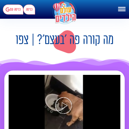
כניסה
כניסה עם
מה קורה פה 'בעצם'? | צפו