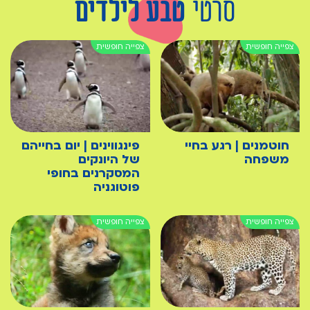
סרטי
טבע לילדים
חוטמנים | רגע בחיי
פינגווינים | יום בחייהם
משפחה
של היונקים
המסקרנים בחופי
פוטוגניה