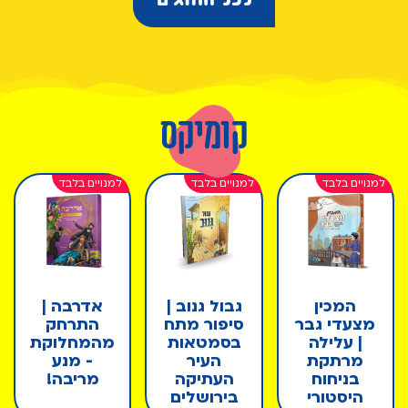
קומיקס
המכין
גבול גנוב |
אדרבה |
מצעדי גבר
סיפור מתח
התרחק
| עלילה
בסמטאות
מהמחלוקת
מרתקת
העיר
- מנע
בניחוח
העתיקה
מריבה!
היסטורי
בירושלים