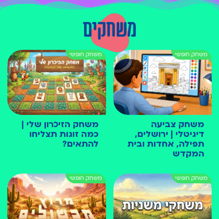
משחקים
משחק צביעה
משחק הזיכרון שלי |
דיגיטלי | ירושלים,
כמה זוגות תצליחו
תפילה, אחדות ובית
להתאים?
המקדש