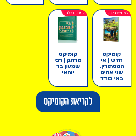
קומיקס
קומיקס
חדש | אי
מרתק | רבי
המסתורין.
שמעון בר
שני אחים
יוחאי
באי בודד
לקריאת הקומיקס