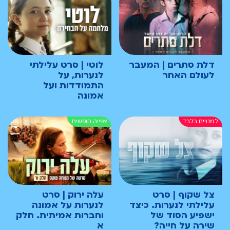
דלת סתרים | המעבר
לוטי | סרט עלילתי
לעולם האחר
לנערות, על
התמודדות ועל
אמונה
צל שקוף | סרט
עלה ירוק | סרט
עלילתי לנערות. כיצד
לנערות על אמונה
ישפיע הסוד של
וחברות אמיתית. חלק
שירה על חייה?
א