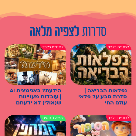
סדרות
לצפיה מלאה
נפלאות הבריאה |
הידעת? באנימצית AI
סדרת טבע על פלאי
| עובדות מעניינות
עולם החי
ש(אולי) לא ידעתם