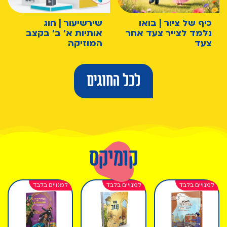
כיף של ציור | בואו
שירשיעור | חוג
נלמד לצייר צעד אחר
אותיות א' ב' בקצב
צעד
המוזיקה
לכל החוגים
קומיקס