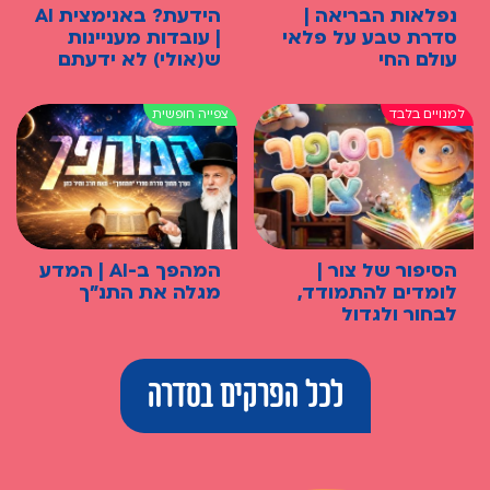
נפלאות הבריאה |
הידעת? באנימצית AI
סדרת טבע על פלאי
| עובדות מעניינות
עולם החי
ש(אולי) לא ידעתם
הסיפור של צור |
המהפך ב-AI | המדע
לומדים להתמודד,
מגלה את התנ"ך
לבחור ולגדול
לכל הפרקים בסדרה