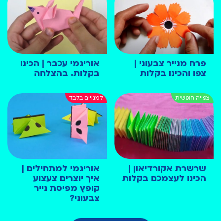
פרח מנייר צבעוני |
אוריגמי עכבר | הכינו
צפו והכינו בקלות
בקלות. בהצלחה
שרשרת אקורדיאון |
אוריגמי למתחילים |
הכינו לעצמכם בקלות
איך יוצרים צעצוע
קופץ מפיסת נייר
צבעוני?