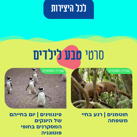
לכל היצירות
סרטי
טבע לילדים
חוטמנים | רגע בחיי
פינגווינים | יום בחייהם
משפחה
של היונקים
המסקרנים בחופי
פוטוגניה