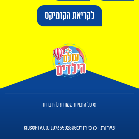
לקריאת הקומיקס
© כל הזכויות שמורות להידברות
שירות ומכירות:
kids@htv.co.il
0733592800