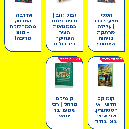
המכין
גבול גנוב |
אדרבה |
מצעדי גבר
סיפור מתח
התרחק
| עלילה
בסמטאות
מהמחלוקת
מרתקת
העיר
- מנע
בניחוח
העתיקה
מריבה!
היסטורי
בירושלים
קומיקס
קומיקס
חדש | אי
מרתק | רבי
המסתורין.
שמעון בר
שני אחים
יוחאי
באי בודד