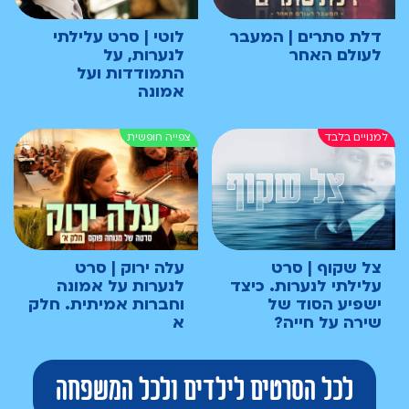
דלת סתרים | המעבר
לוטי | סרט עלילתי
לעולם האחר
לנערות, על
התמודדות ועל
אמונה
צל שקוף | סרט
עלה ירוק | סרט
עלילתי לנערות. כיצד
לנערות על אמונה
ישפיע הסוד של
וחברות אמיתית. חלק
שירה על חייה?
א
לכל הסרטים לילדים ולכל המשפחה