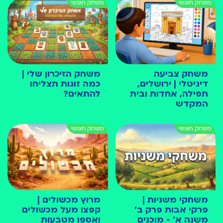
משחק צביעה
משחק הזיכרון שלי |
דיגיטלי | ירושלים,
כמה זוגות תצליחו
תפילה, אחדות ובית
להתאים?
המקדש
משחקי משניות |
מרוץ מכשולים |
פרקי אבות פרק ב׳
קפצו מעל מכשולים
משנה א׳ - מוכנים
ואספו מטבעות