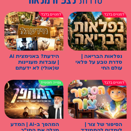
נפלאות הבריאה |
הידעת? באנימצית AI
סדרת טבע על פלאי
| עובדות מעניינות
עולם החי
ש(אולי) לא ידעתם
הסיפור של צור |
המהפך ב-AI | המדע
לומדים להתמודד,
מגלה את התנ"ך