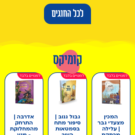
לכל החוגים
קומיקס
המכין
גבול גנוב |
אדרבה |
מצעדי גבר
סיפור מתח
התרחק
| עלילה
בסמטאות
מהמחלוקת
מרתקת
העיר
- מנע