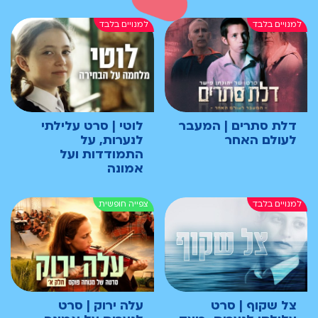
דלת סתרים | המעבר
לוטי | סרט עלילתי
לעולם האחר
לנערות, על
התמודדות ועל
אמונה
צל שקוף | סרט
עלה ירוק | סרט