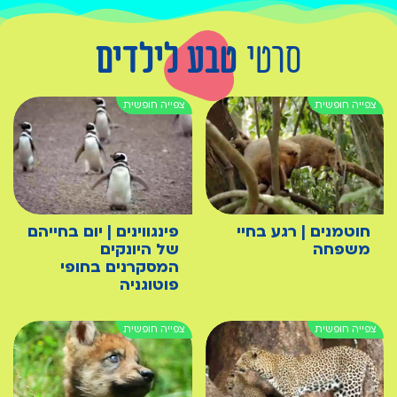
סרטי
טבע לילדים
חוטמנים | רגע בחיי
פינגווינים | יום בחייהם
משפחה
של היונקים
המסקרנים בחופי
פוטוגניה