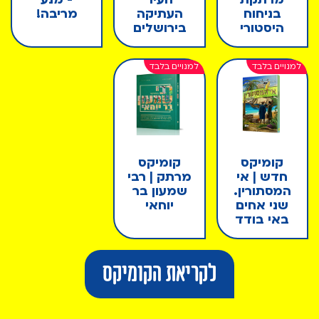
בניחוח
העתיקה
מריבה!
היסטורי
בירושלים
קומיקס
קומיקס
חדש | אי
מרתק | רבי
המסתורין.
שמעון בר
שני אחים
יוחאי
באי בודד
לקריאת הקומיקס