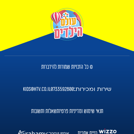
© כל הזכויות שמורות להידברות
שירות ומכירות:
kids@htv.co.il
0733592800
תנאי שימוש ומדיניות פרטיות
שאלות ותשובות
בניית אתרים
אפיון ועיצוב: