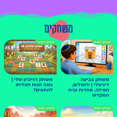
משחקים
משחק צביעה
משחק הזיכרון שלי |
דיגיטלי | ירושלים,
כמה זוגות תצליחו
תפילה, אחדות ובית
להתאים?
המקדש