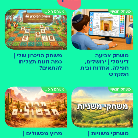
משחק צביעה
משחק הזיכרון שלי |
דיגיטלי | ירושלים,
כמה זוגות תצליחו
תפילה, אחדות ובית
להתאים?
המקדש
משחקי משניות |
מרוץ מכשולים |