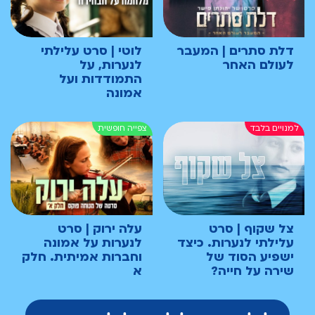
דלת סתרים | המעבר
לוטי | סרט עלילתי
לעולם האחר
לנערות, על
התמודדות ועל
אמונה
צל שקוף | סרט
עלה ירוק | סרט
עלילתי לנערות. כיצד
לנערות על אמונה
ישפיע הסוד של
וחברות אמיתית. חלק
שירה על חייה?
א