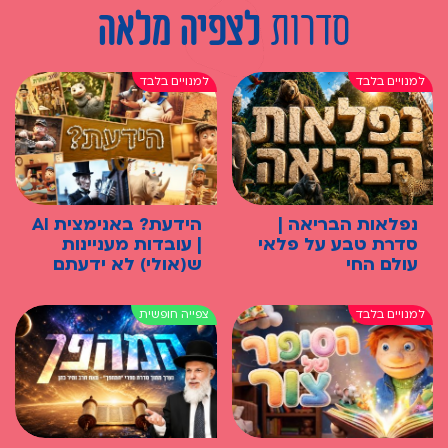
סדרות
לצפיה מלאה
נפלאות הבריאה |
הידעת? באנימצית AI
סדרת טבע על פלאי
| עובדות מעניינות
עולם החי
ש(אולי) לא ידעתם