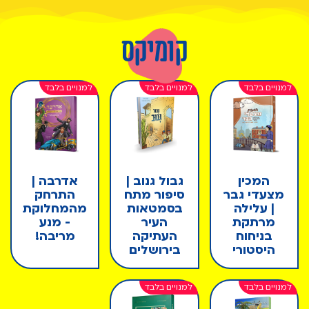
קומיקס
המכין
גבול גנוב |
אדרבה |
מצעדי גבר
סיפור מתח
התרחק
| עלילה
בסמטאות
מהמחלוקת
מרתקת
העיר
- מנע
בניחוח
העתיקה
מריבה!
היסטורי
בירושלים