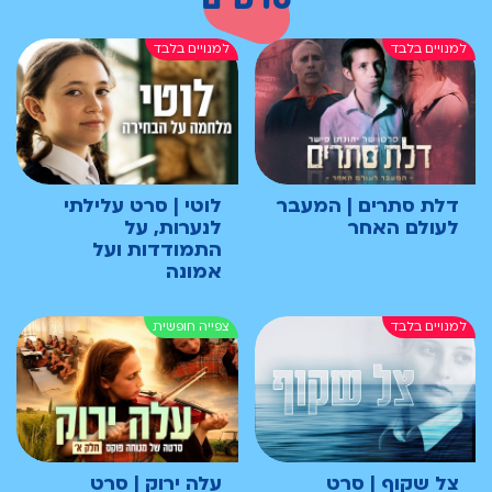
דלת סתרים | המעבר
לוטי | סרט עלילתי
לעולם האחר
לנערות, על
התמודדות ועל
אמונה
צל שקוף | סרט
עלה ירוק | סרט