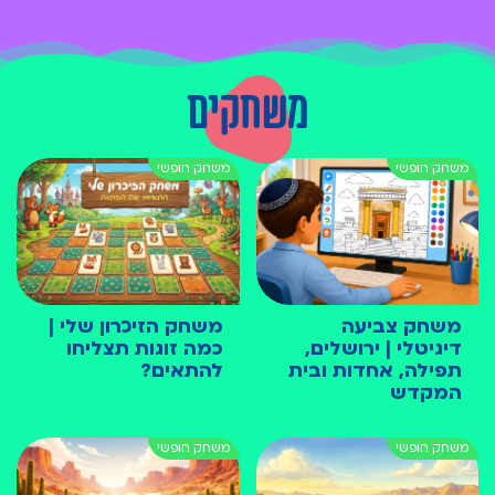
משחקים
משחק צביעה
משחק הזיכרון שלי |
דיגיטלי | ירושלים,
כמה זוגות תצליחו
תפילה, אחדות ובית
להתאים?
המקדש