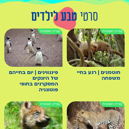
סרטי
טבע לילדים
חוטמנים | רגע בחיי
פינגווינים | יום בחייהם
משפחה
של היונקים
המסקרנים בחופי
פוטוגניה