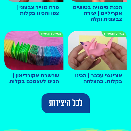
הכנת סימניה בטושים
פרח מנייר צבעוני |
אקריליים | יצירה
צפו והכינו בקלות
צבעונית וקלה
אוריגמי עכבר | הכינו
שרשרת אקורדיאון |
בקלות. בהצלחה
הכינו לעצמכם בקלות
לכל היצירות