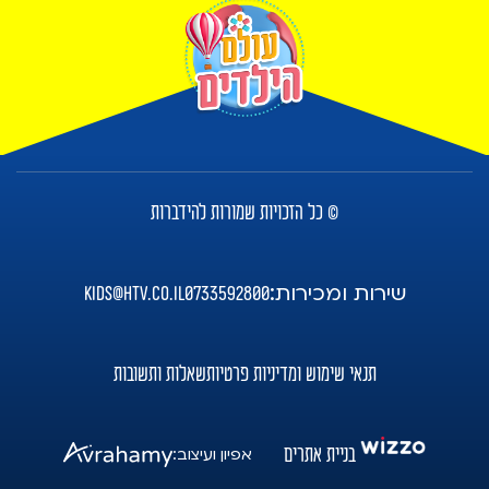
© כל הזכויות שמורות להידברות
שירות ומכירות:
kids@htv.co.il
0733592800
תנאי שימוש ומדיניות פרטיות
שאלות ותשובות
בניית אתרים
אפיון ועיצוב: