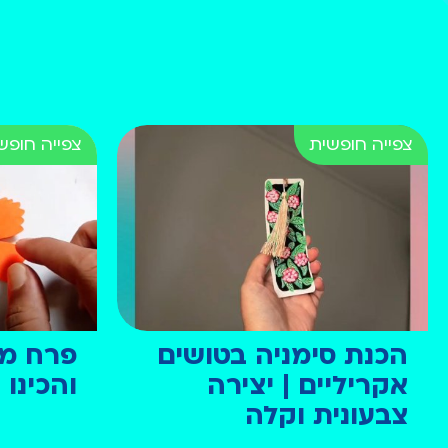
הכנת סימניה בטושים
פרח מני
אקריליים | יצירה
והכינו
צבעונית וקלה