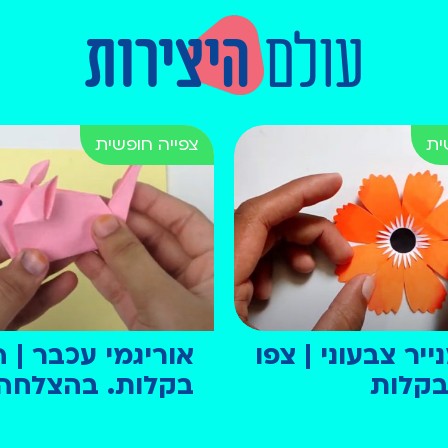
עולם
היצירות
יר צבעוני | צפו
אוריגמי עכבר | ה
 בקלות
בקלות. בהצלחה