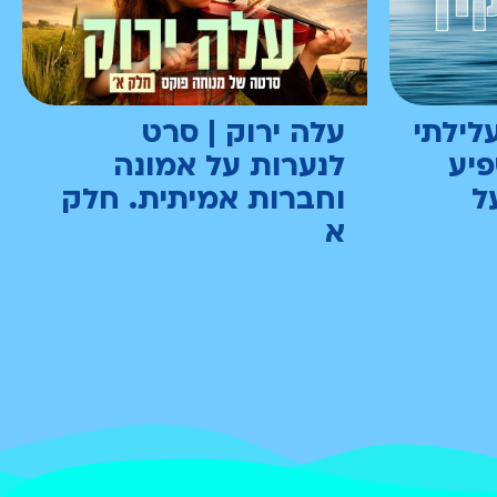
בית אבותינו | ראש וועד
הכיתה
לילתי
עלה ירוק | סרט
פרק 7. איך הגיב יוסף
כששלום נבחר לראש
פיע
לנערות על אמונה
וועד הכיתה?
ל
וחברות אמיתית. חלק
א