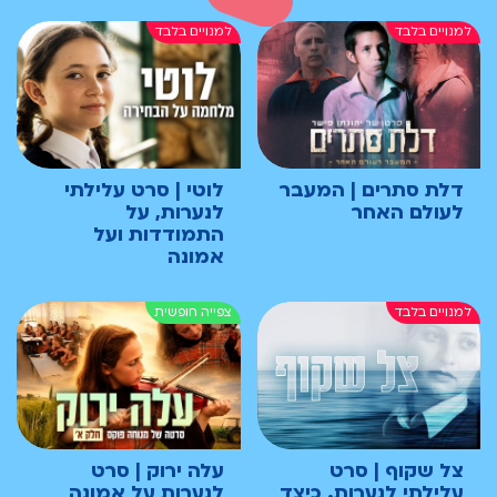
דלת סתרים | המעבר
לוטי | סרט עלילתי
לעולם האחר
לנערות, על
התמודדות ועל
אמונה
צל שקוף | סרט
עלה ירוק | סרט
עלילתי לנערות. כיצד
לנערות על אמונה