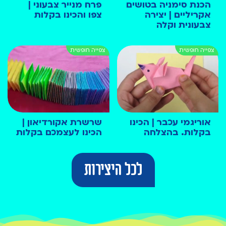
הכנת סימניה בטושים
פרח מנייר צבעוני |
אקריליים | יצירה
צפו והכינו בקלות
צבעונית וקלה
אוריגמי עכבר | הכינו
שרשרת אקורדיאון |
בקלות. בהצלחה
הכינו לעצמכם בקלות
לכל היצירות