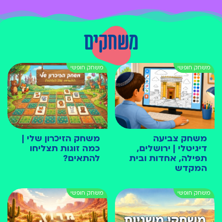
משחקים
משחק צביעה
משחק הזיכרון שלי |
דיגיטלי | ירושלים,
כמה זוגות תצליחו
תפילה, אחדות ובית
להתאים?
המקדש