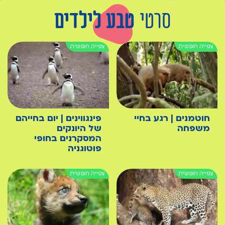
סרטי
טבע לילדים
חוטמנים | רגע בחיי
פינגווינים | יום בחייהם
משפחה
של היונקים
המסקרנים בחופי
פוטוגניה