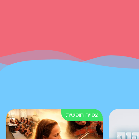
את התורה ואת לומדיה?
פרק 5. סיפור על אביו של
הרב אליהו זצ"ל שגדל
בבית לא תורני, אהב את
התורה, דבק בה והצליח
אמיתי המספר | סיפור על
מצוות הכנסת אורחים
פרק 6. באיזה נסיון
הועמד רבי אלעזר? ובמה
זכה רבי אלעזר על קיום
מצוות הכנסת האורחים
שלו?