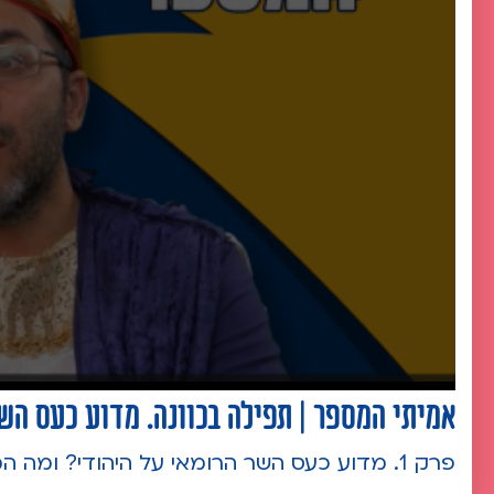
אמיתי המספר | תפילה בכוונה. מדוע כעס השר
פרק 1. מדוע כעס השר הרומאי על היהודי? ומה המסר החשוב שאנו יכולים לקחת מהסיפור?