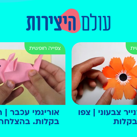
עולם
היצירות
יר צבעוני | צפו
אוריגמי עכבר | ה
 בקלות
בקלות. בהצלחה