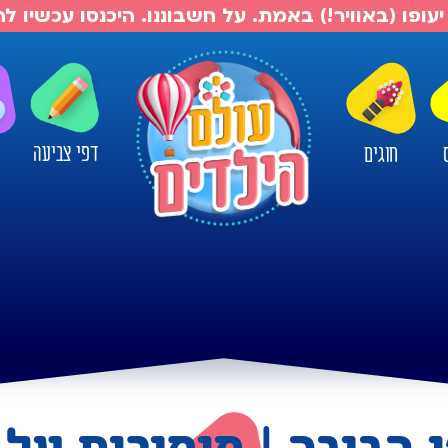
יעופו (באוויר!) באמת. על חשבוננו. היכנסו עכשיו 
דפי צביעה
חוגים
ו