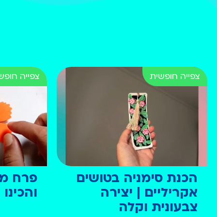
הכנת סימניה בטושים
פרח מני
אקריליים | יצירה
והכינו
צבעונית וקלה