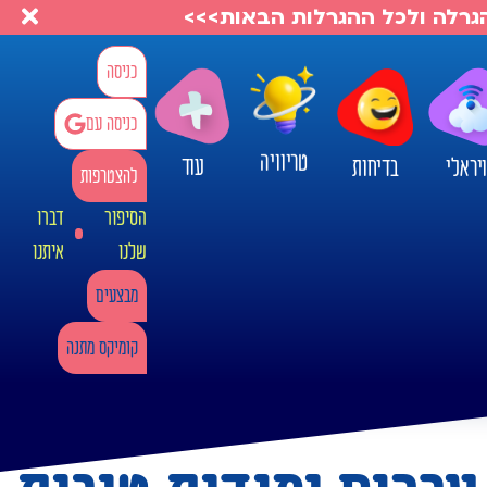
להגרלה ולכל ההגרלות הבאות>>>
כניסה
כניסה עם
טריוויה
עוד
יראלי
בדיחות
להצטרפות
הסיפור
דברו
שלנו
איתנו
מבצעים
קומיקס מתנה