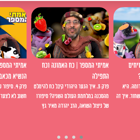
יחים
אמיתי המספר | כח האמונה וכח
אמיתי המספר
התפילה
הנשיא מכאבי
ומה. היא
פרק 3. איך הנער היהודי קיבל כח להימלט
פרק 4. סיפ
חור. איך זה
מהסכנה במלחמת העולם השניה? סיפורו
חשוב לא לצער 
של ניצול השואה, הרב יהודה מאיר גץ