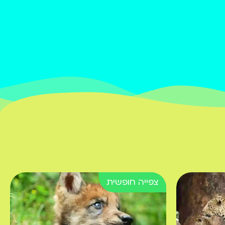
על החשיבות בלשמח
ולעשות טוב לאחרים
פרק 10. מדוע הצביע
אליהו הנביא על שני
אנשים פשוטים בשוק
ואמר שמובטח להם גן
עדן?
אמיתי המספר | מצוות
כיבוד ההורים של דמא בן
נתינה
פרק 11. מדוע סירב דמא
בן נתינה למכור לחכמי
ישראל את אבן הברקת?
ומה היה שכרו על מצוות