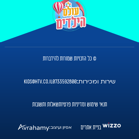
© כל הזכויות שמורות להידברות
שירות ומכירות:
kids@htv.co.il
0733592800
תנאי שימוש ומדיניות פרטיות
שאלות ותשובות
בניית אתרים
אפיון ועיצוב: