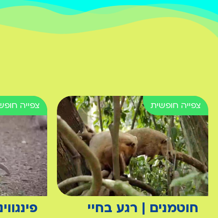
חוטמנים | רגע בחיי
פינגווי