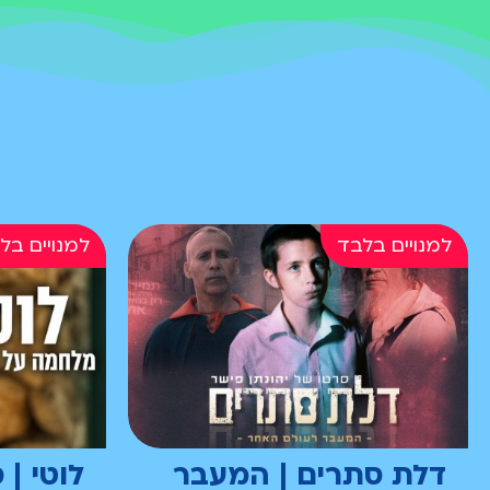
דלת סתרים | המעבר
לוטי | 