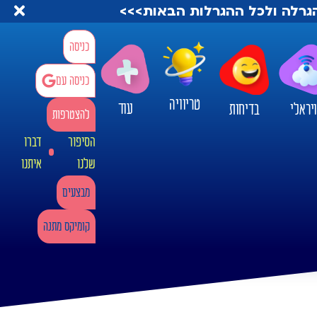
להגרלה ולכל ההגרלות הבאות>>>
כניסה
כניסה עם
טריוויה
עוד
יראלי
בדיחות
להצטרפות
הסיפור
דברו
שלנו
איתנו
מבצעים
קומיקס מתנה