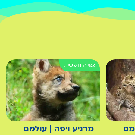
למם
מרגיע ויפה | עולמם