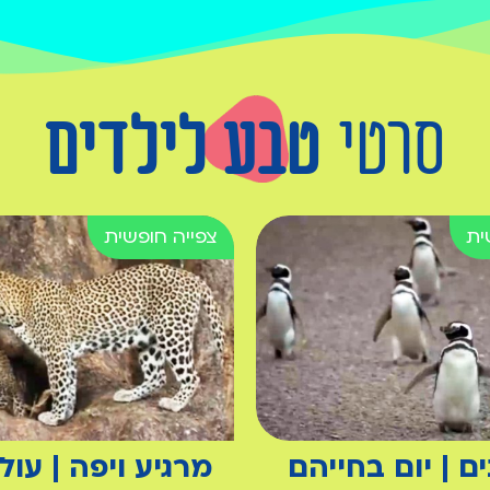
סרטי
טבע לילדים
נים | יום בחייהם
מרגיע ויפה | עו