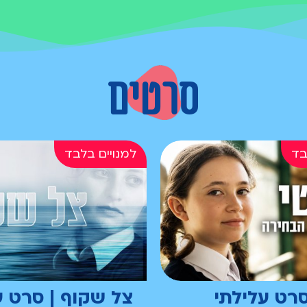
סרטים
סרט עלילתי
צל שקוף | סרט ע