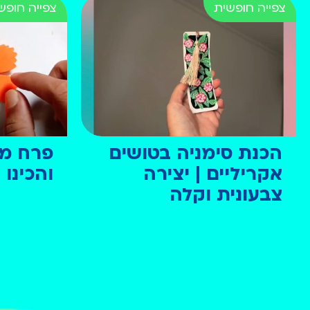
הכנת סימניה בטושים
פרח מני
אקריליים | יצירה
והכינו
צבעונית וקלה