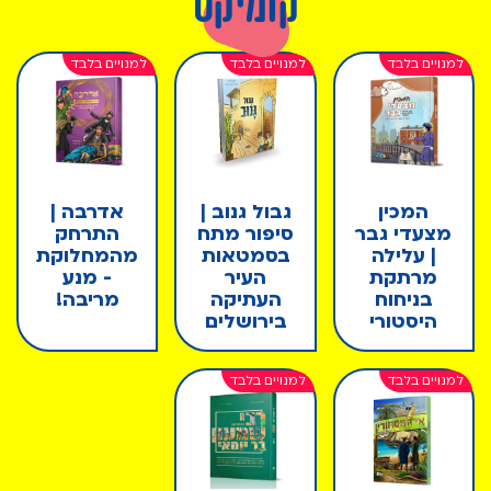
קומיקס
המכין
גבול גנוב |
אדרבה |
מצעדי גבר
סיפור מתח
התרחק
| עלילה
בסמטאות
מהמחלוקת
מרתקת
העיר
- מנע
בניחוח
העתיקה
מריבה!
היסטורי
בירושלים