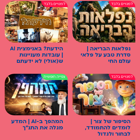
נפלאות הבריאה |
הידעת? באנימצית AI
סדרת טבע על פלאי
| עובדות מעניינות
עולם החי
ש(אולי) לא ידעתם
הסיפור של צור |
המהפך ב-AI | המדע
לומדים להתמודד,
מגלה את התנ"ך
לבחור ולגדול