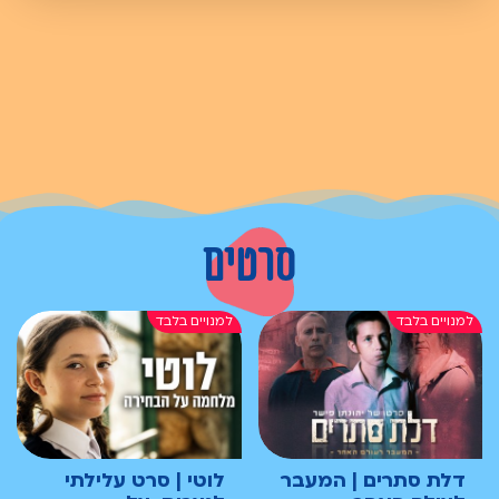
סרטים
דלת סתרים | המעבר
לוטי | סרט עלילתי