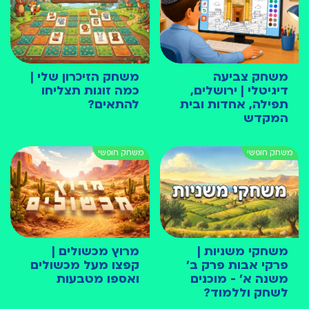
משחק צביעה
משחק הזיכרון שלי |
דיגיטלי | ירושלים,
כמה זוגות תצליחו
תפילה, אחדות ובית
להתאים?
המקדש
משחקי משניות |
מרוץ מכשולים |
פרקי אבות פרק ב׳
קפצו מעל מכשולים
משנה א׳ - מוכנים
ואספו מטבעות
לשחק וללמוד?