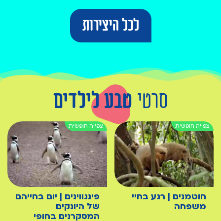
לכל היצירות
סרטי
טבע לילדים
חוטמנים | רגע בחיי
פינגווינים | יום בחייהם
משפחה
של היונקים
המסקרנים בחופי