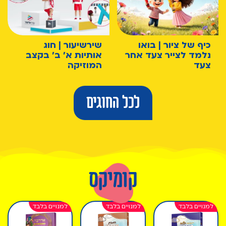
כיף של ציור | בואו
שירשיעור | חוג
נלמד לצייר צעד אחר
אותיות א' ב' בקצב
צעד
המוזיקה
לכל החוגים
קומיקס