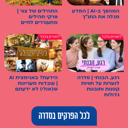
המהפך ב-AI | המדע
התהילים של צור |
מגלה את התנ"ך
פרקי תהילים
מתעוררים לחיים
רגע, הבנתי | סדרה
הידעת? באנימצית AI
לנערות על חוויות
| עובדות מעניינות
קטנות ותובנות
ש(אולי) לא ידעתם
גדולות
לכל הפרקים בסדרה