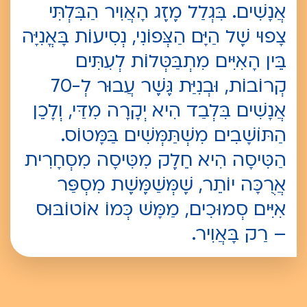
אֲנָשִׁים. בִּגְלַל מֶזֶג הָאֲוִיר הַבִּלְתִּי
צָפוּי שֶׁל הַיָּם הַצְּפוֹנִי, נְסִיעוֹת בָּאֳנִיָּה
בֵּין הָאִיִּים מִתְבַּטְּלוֹת לְעִתִּים
קְרוֹבוֹת, וּבְנִיַּת גֶּשֶׁר עֲבוּר לְ-70
אֲנָשִׁים בִּלְבַד הִיא יְקָרָה מִדַּי, וְלָכֵן
הַתּוֹשָׁבִים מִשְׁתַּמְּשִׁים בַּמָּטוֹס.
הַטִּיסָה הִיא חֵלֶק מִטִּיסָה מִסְחָרִית
אֲרֻכָּה יוֹתֵר, שֶׁמְּשַׁמֶּשֶׁת מִסְפַּר
אִיִּים סְמוּכִים, מַמָּשׁ כְּמוֹ אוֹטוֹבּוּס
– רַק בָּאֲוִיר.