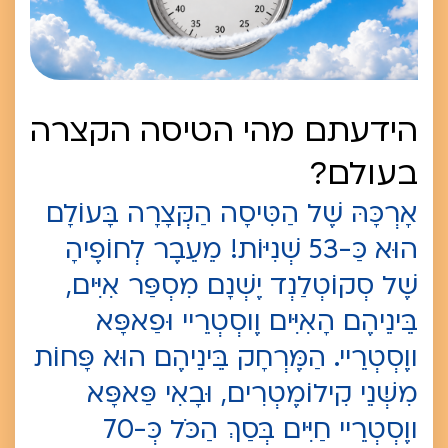
הידעתם מהי הטיסה הקצרה
בעולם?
אָרְכָּהּ שֶׁל הַטִּיסָה הַקְּצָרָה בָּעוֹלָם
הוּא כַּ-53 שְׁנִיּוֹת! מֵעֵבֶר לְחוֹפֶיהָ
שֶׁל סְקוֹטְלַנְד יֶשְׁנָם מִסְפַּר אִיִּים,
בֵּינֵיהֶם הָאִיִּים וֶוסְטְרֵיי וּפַאפָּא
ווֶסְטְרֵיי. הַמֶּרְחָק בֵּינֵיהֶם הוּא פָּחוֹת
מִשְּׁנֵי קִילוֹמֶטְרִים, וּבָאִי פַּאפָּא
ווֶסְטְרֵיי חַיִּים בְּסַךְ הַכֹּל כְּ-70