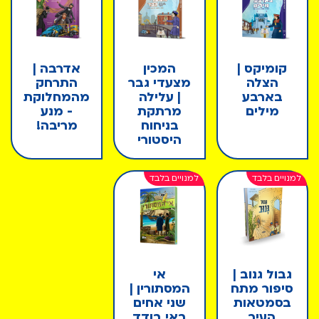
קומיקס |
המכין
אדרבה |
הצלה
מצעדי גבר
התרחק
בארבע
| עלילה
מהמחלוקת
מילים
מרתקת
- מנע
בניחוח
מריבה!
היסטורי
גבול גנוב |
אי
סיפור מתח
המסתורין |
בסמטאות
שני אחים
העיר
באי בודד