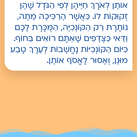
אוֹתָן לְאֹרֶךְ חַיֵּיהֶן לְפִי הַגֹּדֶל שֶׁהֵן
זְקוּקוֹת לוֹ. כַּאֲשֶׁר הָרַכִּיכָה מֵתָה,
נוֹתֶרֶת רַק הַקּוֹנְכִיָּה, הַמֻּכֶּרֶת לָכֶם
וַדַּאי כַּצְּדָפִים שֶׁאַתֶּם רוֹאִים בַּחוֹף.
כַּיּוֹם הַקּוֹנְכִיּוֹת נֶחֱשָׁבוֹת לְעֵרֶךְ טֶבַע
מוּגָן, וְאָסוּר לֶאֱסֹף אוֹתָן.