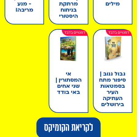
מילים
מרתקת
- מנע
בניחוח
מריבה!
היסטורי
גבול גנוב |
אי
סיפור מתח
המסתורין |
בסמטאות
שני אחים
העיר
באי בודד
העתיקה
בירושלים
לקריאת הקומיקס