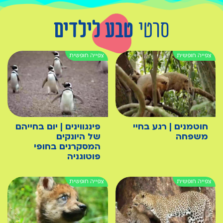
סרטי
טבע לילדים
חוטמנים | רגע בחיי
פינגווינים | יום בחייהם
משפחה
של היונקים
המסקרנים בחופי
פוטוגניה