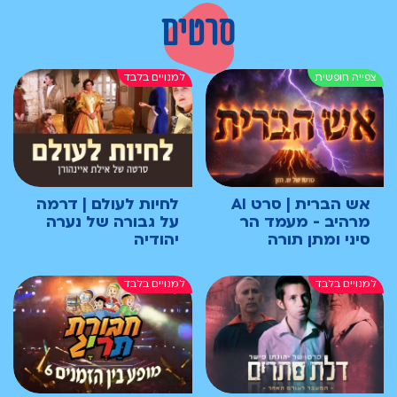
סרטים
אש הברית | סרט AI
לחיות לעולם | דרמה
מרהיב - מעמד הר
על גבורה של נערה
סיני ומתן תורה
יהודיה