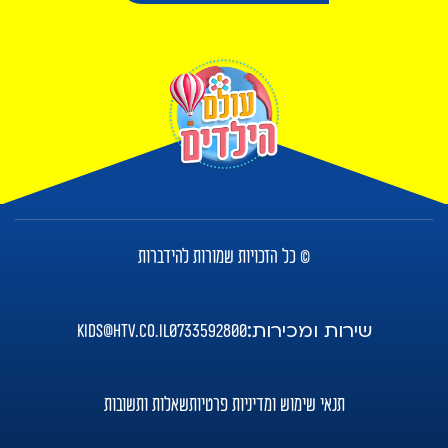
© כל הזכויות שמורות להידברות
שירות ומכירות:
kids@htv.co.il
0733592800
תנאי שימוש ומדיניות פרטיות
שאלות ותשובות