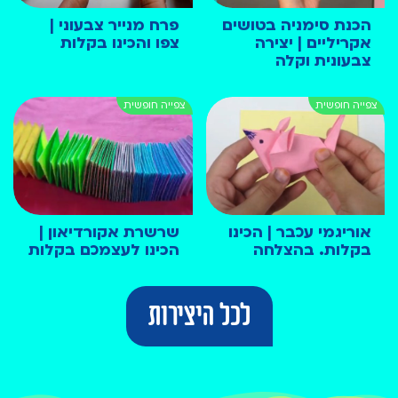
הכנת סימניה בטושים
פרח מנייר צבעוני |
אקריליים | יצירה
צפו והכינו בקלות
צבעונית וקלה
אוריגמי עכבר | הכינו
שרשרת אקורדיאון |
בקלות. בהצלחה
הכינו לעצמכם בקלות
לכל היצירות