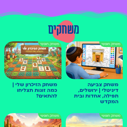
משחקים
משחק צביעה
משחק הזיכרון שלי |
דיגיטלי | ירושלים,
כמה זוגות תצליחו
תפילה, אחדות ובית
להתאים?
המקדש