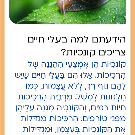
הידעתם למה בעלי חיים
צריכים קונכיות?
קוֹנְכִיּוֹת הֵן אֶמְצָעֵי הַהֲגָנָה שֶׁל
הָרַכִּיכוֹת. אֵלּוּ הֵם בַּעֲלֵי חַיִּים שֶׁיֵּשׁ
לָהֶם גּוּף רַךְ, לְלֹא עֲצָמוֹת, כְּמוֹ
חֶלְזוֹנוֹת לְמָשָׁל. מַרְבִּית הָרַכִּיכוֹת
חַיּוֹת בַּמַּיִם, וְהַקּוֹנְכִיָּה מְגִנָּה עֲלֵיהֶן
מִפְּנֵי טוֹרְפִים. הָרַכִּיכוֹת מְגַדְּלוֹת
אֶת הַקּוֹנְכִיּוֹת בְּעַצְמָן, וּמַגְדִּילוֹת