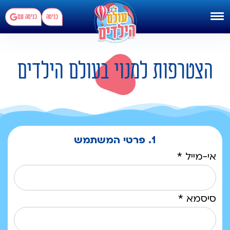
כניסה
כניסה עם
הצטרפות למנוי בעולם הילדים
1. פרטי המשתמש
אי-מייל *
סיסמא *