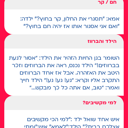
חם / קר
אמא: "תסגרי את החלון, קר בחוץ?" ילדה:
"ואם אני אסגור אותו אז יהיה חם בחוץ?"
הילד והברווז
השומר בגן החיות הזהיר את הילד: ״אסור לגעת
בברווזים!״ הילד נכנס, ראה את הברווזים וזכר
היטב את האזהרה. אבל אז אחד הברווזים
התקרב אליו וקרא: ״גע! גע! גע!״ הילד חייך
ואמר: ״טוב, אם אתה כל כך מבקש...״
למי מקשיבים?
איש אחד שואל ילד :"למי הכי מקשיבים
אצלכם בבית?" הילד:"לאמא" איש:"ומתי